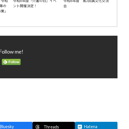
「令和
令和8年度「介護の日」イベ
令和8年度 第2回異文化交流
等の
ント開催決定！
会
事業」
Follow me!
Bluesky
Hatena
Threads