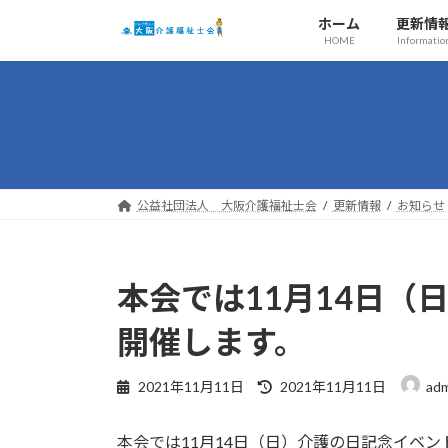
コ
ナ
ホーム
更新情
ン
ビ
HOME
Informatio
テ
ゲ
ン
ー
ツ
シ
へ
ョ
ス
ン
キ
に
ッ
移
公益社団法人 大阪介護福祉士会
更新情報
お知らせ
プ
動
本会では11月14日（
開催します。
最
2021年11月11日
2021年11月11日
adm
終
更
本会では11月14日（日）介護の日記念イベン
新