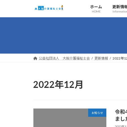
コ
ナ
ホーム
更新情
ン
ビ
HOME
Informatio
テ
ゲ
ン
ー
ツ
シ
へ
ョ
ス
ン
キ
に
ッ
移
公益社団法人 大阪介護福祉士会
更新情報
2022年1
プ
動
2022年12月
令和
お知らせ
まし
2022年