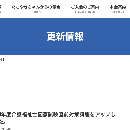
報
たこやきちゃんからの報告
ご入会のご案内
本会案内
n
Report
How to sign up
About us
更新情報
2月
4年度介護福祉士国家試験直前対策講座をアップし
た。
12月23日