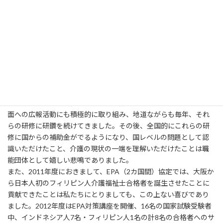
『潜在介護福祉士』の割合が平成19年度では資格取得者の約4割を
占める等、人手は必要なのに、資格取得者が働かない、働けない
理由が存在する現状を打開するため、全国に先駆け、当会は、大
阪府社協と連携し、「潜在介護福祉士の為の研修会」を自主事業
として独自にスタートさせました。
最近の福祉の動向や介護技術の指導、施設の種別紹介や受講生同
士のグループワークなども取り入れ、『また、施設で介護の仕事
をしてみたい』と復帰への意欲に結びつくような研修を実施して
きました。また、研修開催を広く周知するため、マスコミや多方
面への広報活動にも積極的に取り組み、地道ながらも毎年、それ
らの研修に研鑽を続けてきました。その後、全国的にこれらの研
修に国からの補助金がでるようになり、国レベルの問題として認
識いただけたこと、介護の現状の一端を理解いただけたことは職
能団体として嬉しい悲鳴でありました。
また、2011年度におきまして、EPA（2カ国間）協定では、大阪か
ら日本人初のフィリピン人介護福祉士合格者を誕生させたことに
貢献できたことは私たちにとりましても、この上ない喜びであり
ました。2012年度はEPA対策講座を開催、16名の国家試験受験者
中、インドネシア人7名・フィリピン人1名の計8名の合格者へのサ