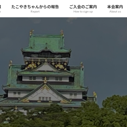
報
たこやきちゃんからの報告
ご入会のご案内
本会案内
n
Report
How to sign up
About us