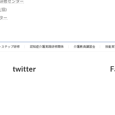
研修センター
協)
ター
トステップ研修
認知症介護実践研修関係
介護教員講習会
技能実
twitter
F