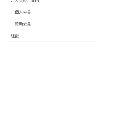
ご入会のご案内
個人会員
賛助会員
組織