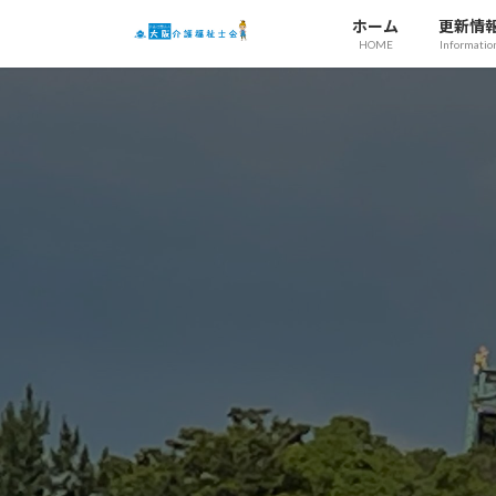
コ
ナ
ホーム
更新情
ン
ビ
HOME
Informatio
テ
ゲ
ン
ー
ツ
シ
へ
ョ
ス
ン
キ
に
ッ
移
プ
動