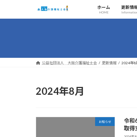
コ
ナ
ホーム
更新情
ン
ビ
HOME
Informatio
テ
ゲ
ン
ー
ツ
シ
へ
ョ
ス
ン
キ
に
ッ
移
公益社団法人 大阪介護福祉士会
更新情報
2024年8
プ
動
2024年8月
令和
お知らせ
取得
2024年