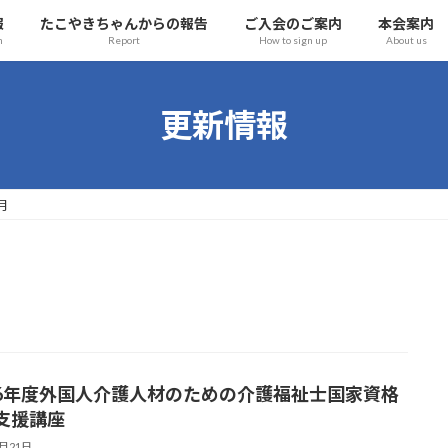
報
たこやきちゃんからの報告
ご入会のご案内
本会案内
n
Report
How to sign up
About us
更新情報
月
6年度外国人介護人材のための介護福祉士国家資格
支援講座
8月21日