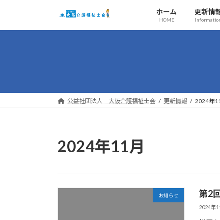
コ
ナ
ホーム
更新情
ン
ビ
HOME
Informatio
テ
ゲ
ン
ー
ツ
シ
へ
ョ
ス
ン
キ
に
ッ
移
公益社団法人 大阪介護福祉士会
更新情報
2024年1
プ
動
2024年11月
第2
お知らせ
2024年