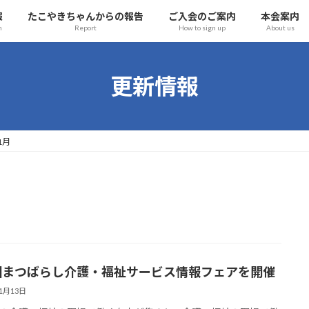
報
たこやきちゃんからの報告
ご入会のご案内
本会案内
n
Report
How to sign up
About us
更新情報
1月
回まつばらし介護・福祉サービス情報フェアを開催
11月13日