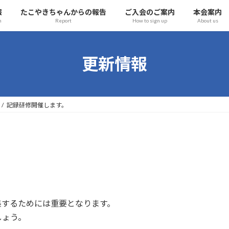
報
たこやきちゃんからの報告
ご入会のご案内
本会案内
n
Report
How to sign up
About us
更新情報
記録研修開催します。
集するためには重要となります。
しょう。