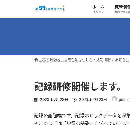
コ
ナ
ホーム
更新情
ン
ビ
HOME
Informatio
テ
ゲ
ン
ー
ツ
シ
へ
ョ
ス
ン
キ
に
ッ
移
公益社団法人 大阪介護福祉士会
更新情報
お知らせ
プ
動
記録研修開催します。
最
2023年7月23日
2023年7月23日
admin
終
更
記録の基礎編です。記録はビックデータを収
新
日
そこでまずは「記録の基礎」を学んでいきま
時