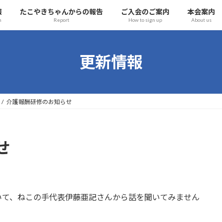
報
たこやきちゃんからの報告
ご入会のご案内
本会案内
n
Report
How to sign up
About us
更新情報
介護報酬研修のお知らせ
せ
いて、ねこの手代表伊藤亜記さんから話を聞いてみません