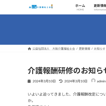
コ
ナ
ホーム
更新情
ン
ビ
HOME
Informatio
テ
ゲ
ン
ー
ツ
シ
へ
ョ
ス
ン
キ
に
ッ
移
公益社団法人 大阪介護福祉士会
更新情報
お知らせ
プ
動
介護報酬研修のお知ら
最
2024年3月10日
2024年3月10日
admin
終
更
いよいよ迫ってきました、介護報酬改定につ
新
日
か。
時